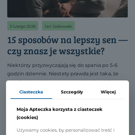
3 lutego 2026
Jan Jaśkowski
15 sposobów na lepszy sen —
czy znasz je wszystkie?
Niektórzy przyzwyczajają się do spania po 5-6
godzin dziennie. Niestety prawda jest taka, że
taka ilość snu jest niewystarczająca i zwiększa
ryzyko licznych schorzeń.
Ciasteczka
Szczegóły
Więcej
Moja Apteczka korzysta z ciasteczek
CZYTAJ DALEJ
(cookies)
Używamy cookies, by personalizować treść i