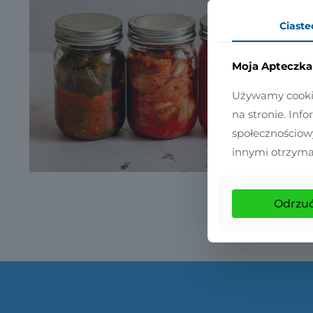
Ciaste
Moja Apteczka 
Używamy cookies
na stronie. Inf
społecznościow
innymi otrzyma
Odrzu