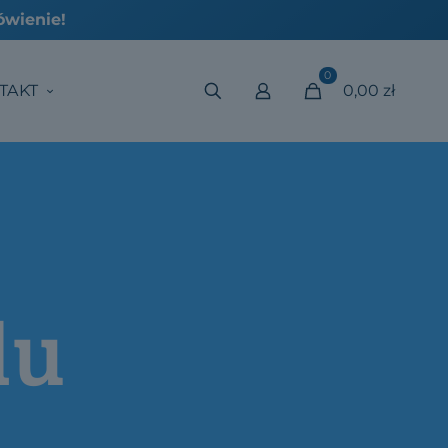
0
TAKT
0,00 zł
du