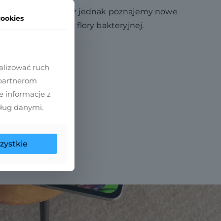
ię w jelitach. Wciąż jednak poznajemy nowe
cookies
ypadku zaburzeń flory bakteryjnej.
alizować ruch
 partnerom
 informacje z
sług danymi.
zystkie