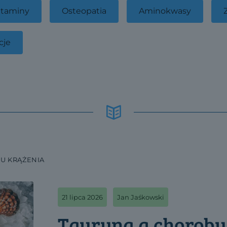
taminy
Osteopatia
Aminokwasy
cje
U KRĄŻENIA
21 lipca 2026
Jan Jaśkowski
Tauryna a choroby