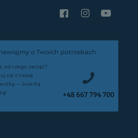
awiajmy o Twoich potrzebach
z, od czego zacząć?
uj się z naszą
peutką — Juanitą
+48 667 794 700
ką!