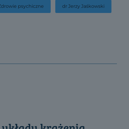
Zdrowie psychiczne
dr Jerzy Jaśkowski
 układu krążenia