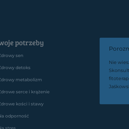
woje potrzeby
Porozm
Zdrowy sen
Nie wies
Zdrowy detoks
Skonsult
fitotera
Zdrowy metabolizm
Jaśkows
Zdrowe serce i krążenie
Zdrowe kości i stawy
Na odporność
Na stres