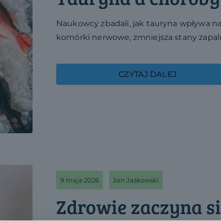
Naukowcy zbadali, jak tauryna wpływa na 
komórki nerwowe, zmniejsza stany zapaln
CZYTAJ DALEJ
9 maja 2026
Jan Jaśkowski
Zdrowie zaczyna si