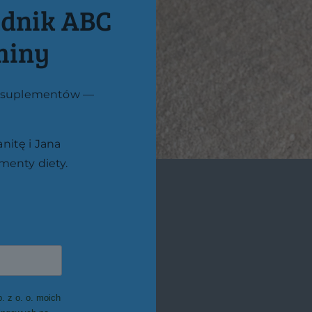
dnik ABC
miny
do suplementów —
nitę i Jana
menty diety.