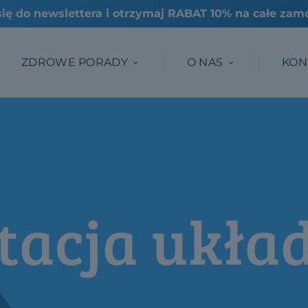
ZDROWE PORADY
O NAS
KON
tacja ukła