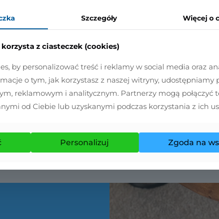
Od dawna wiadomo, że zdrowie zaczyna s
czka
Szczegóły
Więcej
o 
mechanizmy powstawania schorzeń w prz
korzysta z ciasteczek (cookies)
CZYTAJ DALEJ
, by personalizować treść i reklamy w social media oraz an
ormacje o tym, jak korzystasz z naszej witryny, udostępniamy
ym, reklamowym i analitycznym. Partnerzy mogą połączyć te
nymi od Ciebie lub uzyskanymi podczas korzystania z ich u
ć
Personalizuj
Zgoda na ws