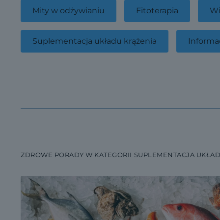
Mity w odżywianiu
Fitoterapia
Wi
Suplementacja układu krążenia
Informa
ZDROWE PORADY W KATEGORII SUPLEMENTACJA UKŁAD