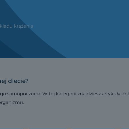
kładu krążenia
ej diecie?
go samopoczucia. W tej kategorii znajdziesz artykuły do
organizmu.