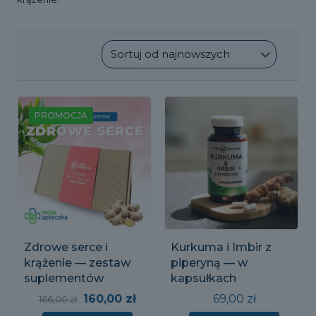
PROMOCJA
Zdrowe serce i
Kurkuma i Imbir z
krążenie — zestaw
piperyną — w
suplementów
kapsułkach
Pierwotna
Aktualna
160,00
zł
69,00
zł
166,00
zł
cena
cena