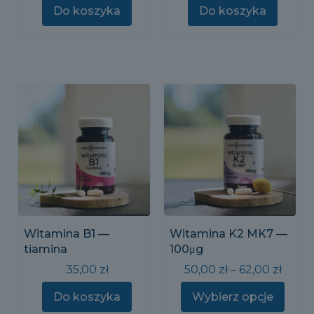
wynosiła:
wynosi:
Do koszyka
Do koszyka
166,00 zł.
160,00 zł.
Witamina B1 —
Witamina K2 MK7 —
tiamina
100μg
Zakre
35,00
zł
50,00
zł
–
62,00
zł
cen:
od
Do koszyka
Wybierz opcje
50,00 