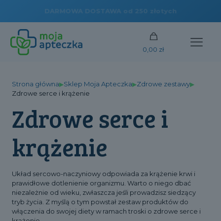
DARMOWA DOSTAWA od 250 złotych
0,00 zł
Strona główna
Sklep Moja Apteczka
Zdrowe zestawy
▶
▶
▶
Zdrowe serce i krążenie
Zdrowe serce i
krążenie
Układ sercowo-naczyniowy odpowiada za krążenie krwi i
prawidłowe dotlenienie organizmu. Warto o niego dbać
niezależnie od wieku, zwłaszcza jeśli prowadzisz siedzący
tryb życia. Z myślą o tym powstał zestaw produktów do
włączenia do swojej diety w ramach troski o zdrowe serce i
krążenie.