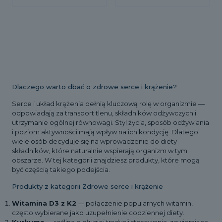
do
Ten
62,00 
produkt
ma
wiele
wariantów.
Opcje
można
wybrać
na
Dlaczego warto dbać o zdrowe serce i krążenie?
stronie
produktu
Serce i układ krążenia pełnią kluczową rolę w organizmie —
odpowiadają za transport tlenu, składników odżywczych i
utrzymanie ogólnej równowagi. Styl życia, sposób odżywiania
i poziom aktywności mają wpływ na ich kondycję. Dlatego
wiele osób decyduje się na wprowadzenie do diety
składników, które naturalnie wspierają organizm w tym
obszarze. W tej kategorii znajdziesz produkty, które mogą
być częścią takiego podejścia.
Produkty z kategorii Zdrowe serce i krążenie
Witamina D3 z K2
— połączenie popularnych witamin,
często wybierane jako uzupełnienie codziennej diety.