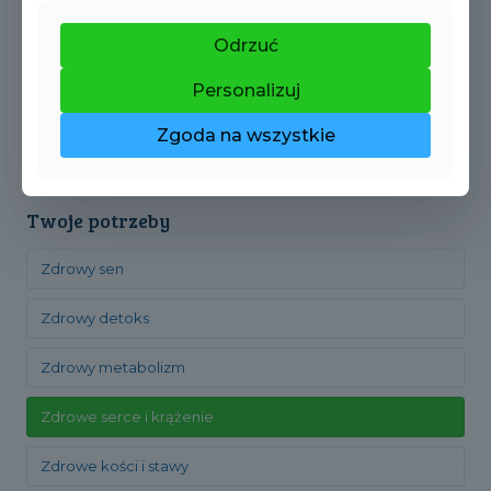
Witamina K2
Odrzuć
Aminokwasy
Personalizuj
Zioła i adaptogeny
Zgoda na wszystkie
Twoje potrzeby
Zdrowy sen
Zdrowy detoks
Zdrowy metabolizm
Zdrowe serce i krążenie
Zdrowe kości i stawy