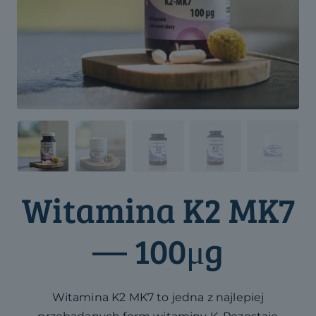
Witamina K2 MK7
— 100μg
Witamina K2 MK7 to jedna z najlepiej