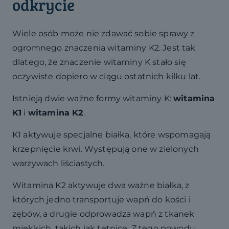
odkrycie
Wiele osób może nie zdawać sobie sprawy z
ogromnego znaczenia witaminy K2. Jest tak
dlatego, że znaczenie witaminy K stało się
oczywiste dopiero w ciągu ostatnich kilku lat.
Istnieją dwie ważne formy witaminy K:
witamina
K1
i
witamina K2
.
K1 aktywuje specjalne białka, które wspomagają
krzepnięcie krwi. Występują one w zielonych
warzywach liściastych.
Witamina K2 aktywuje dwa ważne białka, z
których jedno transportuje wapń do kości i
zębów, a drugie odprowadza wapń z tkanek
miękkich, takich jak tętnice. Z tego powodu