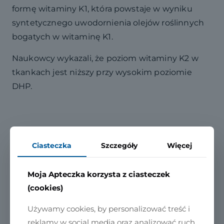
formę witaminy K1, która powstaje w wyniku
syntetycznego uwodornienia olejów roślinnych
bogatych w witaminę K1.
Naukowcy wykazali, że poziom witaminy K2 w
tkankach jest niższy przy wysokim poziomie
DHP.
Dlaczego K2 MK7?
Ciasteczka
Szczegóły
Więcej
Istnieją dwie formy witaminy K: MK4 i MK7.
Moja Apteczka korzysta z ciasteczek
Forma MK7 może utrzymywać się w organizmie
(cookies)
przez 36 godzin, znacznie dłużej niż MK4, dlatego
Moja apteczka wykorzystuje MK7.
Używamy cookies, by personalizować treść i
reklamy w social media oraz analizować ruch