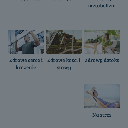
metabolizm
Zdrowe serce i
Zdrowe kości i
Zdrowy detoks
krążenie
stawy
Na stres