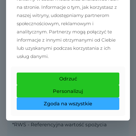
na stronie. Informacje o tym, jak korzystasz z
naszej witryny, udostępniamy partnerom
społecznościowym, reklamowym i
analitycznym. Partnerzy mogą połączyć te
Składniki
informacje z innymi otrzymanymi od Ciebie
lub uzyskanymi podczas korzystania z ich
Celuloza mikrokrystaliczna (substancja
usług danymi.
wypełniająca), żelatyna (otoczka kapsułki),
witamina K2 (menachinon-7).
Odrzuć
Personalizuj
Składniki
w 1 kapsułce
%RWS*
Zgoda na wszystkie
Witamina K2
100 μg
133%
*RWS - Referencyjna wartość spożycia