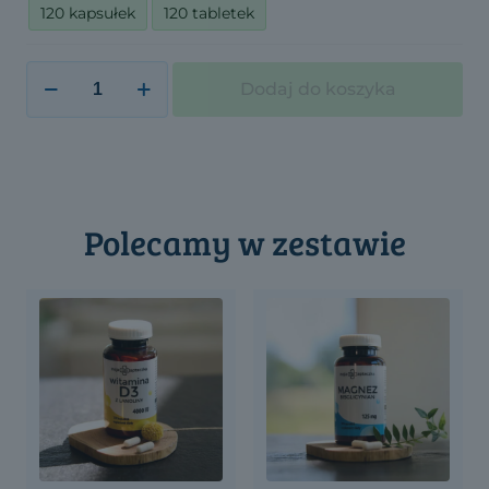
120 kapsułek
120 tabletek
ilość
Dodaj do koszyka
Witamina
K2
MK7
—
100μg
Polecamy w zestawie