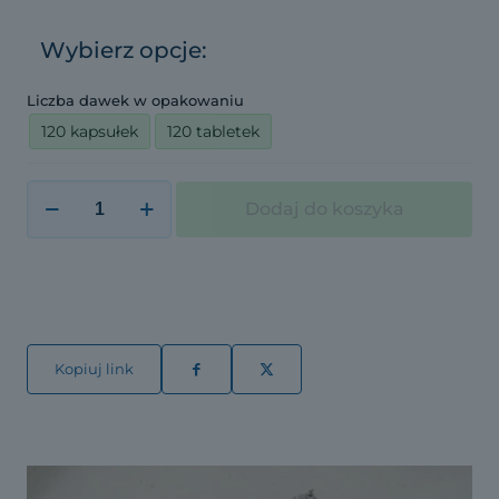
Wybierz opcje:
Liczba dawek w opakowaniu
120 kapsułek
120 tabletek
ilość
Dodaj do koszyka
Witamina
K2
MK7
—
100μg
Kopiuj link