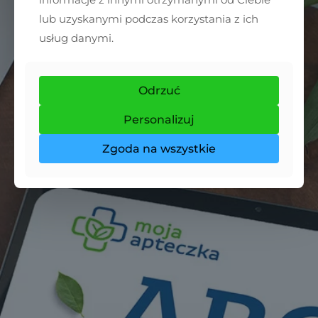
lub uzyskanymi podczas korzystania z ich
usług danymi.
Odrzuć
Personalizuj
Zgoda na wszystkie