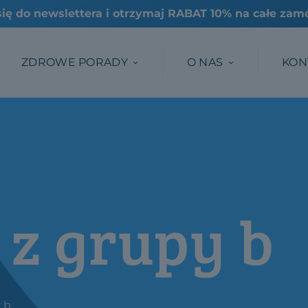
ZDROWE PORADY
O NAS
KON
z grupy b
 b