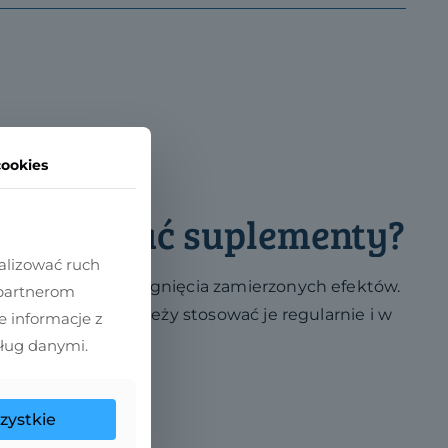
cookies
rzyjmować suplementy?
alizować ruch
wszy krok do osiągnięcia zamierzonych efektów.
 partnerom
lone korzyści, należy stosować je regularnie i w
 informacje z
sług danymi.
zystkie