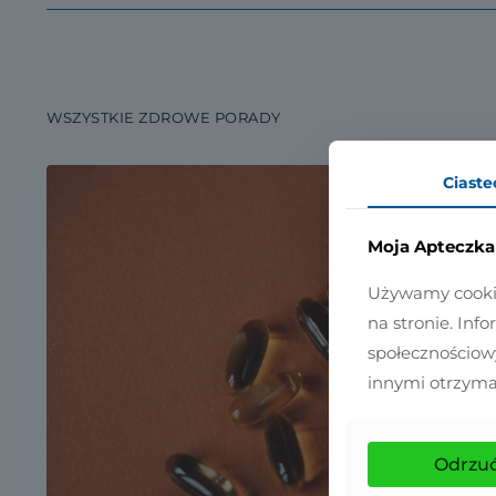
WSZYSTKIE ZDROWE PORADY
Ciaste
Moja Apteczka 
Używamy cookies
na stronie. Inf
społecznościow
innymi otrzyma
Odrzu