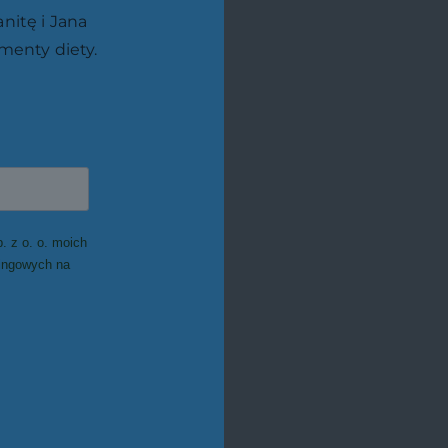
nitę i Jana
menty diety.