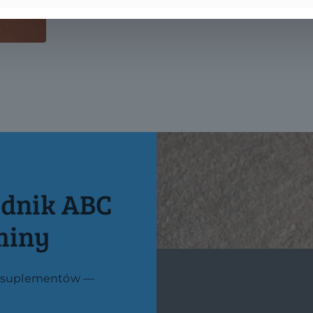
dnik ABC
miny
do suplementów —