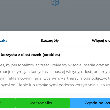
czka
Szczegóły
Więcej
o 
26 stycznia 2026
Jan Jaśkowski
Jak prawidłowo p
korzysta z ciasteczek (cookies)
, by personalizować treść i reklamy w social media oraz an
Wybór i zamówienie suplementów to pier
ormacje o tym, jak korzystasz z naszej witryny, udostępniamy
Ale aby suplementy mogły przynieść okreś
ym, reklamowym i analitycznym. Partnerzy mogą połączyć te
określony sposób.
nymi od Ciebie lub uzyskanymi podczas korzystania z ich u
CZYTAJ DALEJ
ć
Personalizuj
Zgoda na ws