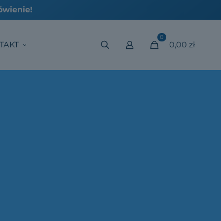
0
TAKT
0,00 zł