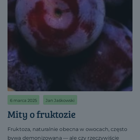
6 marca 2025
Jan Jaśkowski
Mity o fruktozie
Fruktoza, naturalnie obecna w owocach, często
bywa demonizowana — ale czy rzeczywiście