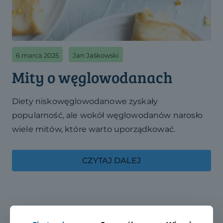
6 marca 2025
Jan Jaśkowski
Mity o węglowodanach
Diety niskowęglowodanowe zyskały
popularność, ale wokół węglowodanów narosło
wiele mitów, które warto uporządkować.
CZYTAJ DALEJ