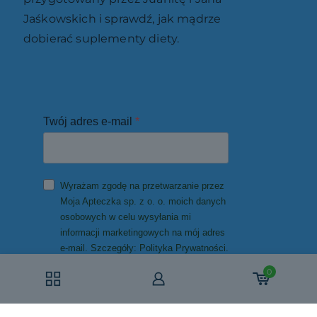
Jaśkowskich i sprawdź, jak mądrze
dobierać suplementy diety.
0