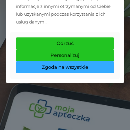
informacje z innymi otrzymanymi od Ciebie
lub uzyskanymi podczas korzystania z ich
usług danymi.
Odrzuć
Personalizuj
Zgoda na wszystkie