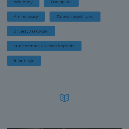
Witaminy
Osteopatia
Aminokwasy
Zdrowie psychiczne
dr Jerzy Jaśkowski
Suplementacja układu krążenia
Informacje