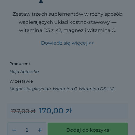
Zestaw trzech suplementów w różny sposób
wspierających układ kostno-stawowy —
witamina D3 z K2, magnez i witamina C.
Dowiedz się więcej >>
Producent
Moja Apteczka
W zestawie
Magnez bisglicynian, Witamina C, Witamina D3 z K2
Pierwotna
Aktualna
170,00
zł
177,00
zł
cena
cena
wynosiła:
wynosi:
ilość
Dodaj do koszyka
Zdrowe
177,00 zł.
170,00 zł.