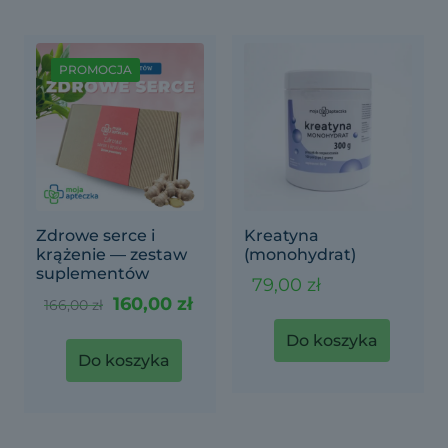
wariantów.
Opcje
można
wybrać
PROMOCJA
na
stronie
produktu
Zdrowe serce i
Kreatyna
krążenie — zestaw
(monohydrat)
suplementów
79,00
zł
Pierwotna
Aktualna
160,00
zł
166,00
zł
cena
cena
wynosiła:
wynosi:
Do koszyka
166,00 zł.
160,00 zł.
Do koszyka