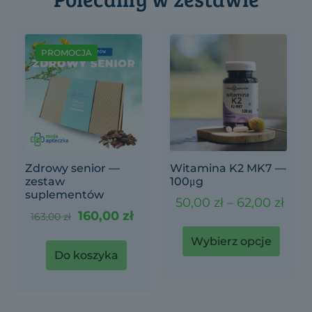
PROMOCJA
Zdrowy senior —
Witamina K2 MK7 —
zestaw
100μg
suplementów
Zakr
50,00
zł
–
62,00
zł
Pierwotna
Aktualna
cen:
160,00
zł
163,00
zł
cena
cena
od
wynosiła:
wynosi:
50,0
Wybierz opcje
163,00 zł.
160,00 zł.
do
Do koszyka
62,0
Ten
produkt
ma
wiele