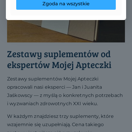
Zgoda na wszystkie
Zestawy suplementów od
ekspertów Mojej Apteczki
Zestawy suplementów Mojej Apteczki
opracowali nasi eksperci — Jan i Juanita
Jaśkowscy — z myślą o konkretnych potrzebach
i wyzwaniach zdrowotnych XXI wieku.
W każdym znajdziesz trzy suplementy, które
wzajemnie się uzupełniają. Cena takiego