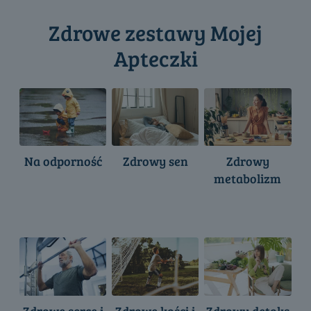
Zdrowe zestawy Mojej
Apteczki
Na odporność
Zdrowy sen
Zdrowy
metabolizm
Zdrowe serce i
Zdrowe kości i
Zdrowy detoks