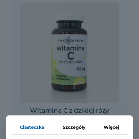
Witamina C z dzikiej róży
60 kapsułek, 750 mg
Ciasteczka
Szczegóły
Więcej
ZOBACZ W SKLEPIE