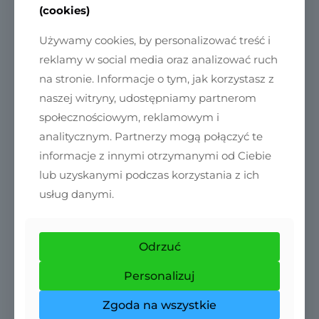
(cookies)
Po kąpieli
: łagodzi i nawilża skórę ciała.
Używamy cookies, by personalizować treść i
Przechowywać w chłodnym, zacienionym
reklamy w social media oraz analizować ruch
miejscu, z dala od bezpośredniego światła. Po
na stronie. Informacje o tym, jak korzystasz z
otwarciu zużyć w ciągu 6–12 miesięcy dla pełnej
naszej witryny, udostępniamy partnerom
świeżości.
społecznościowym, reklamowym i
analitycznym. Partnerzy mogą połączyć te
informacje z innymi otrzymanymi od Ciebie
lub uzyskanymi podczas korzystania z ich
usług danymi.
DODAJ DO KOSZYKA
Odrzuć
Personalizuj
Polecamy w zestawie
Zgoda na wszystkie