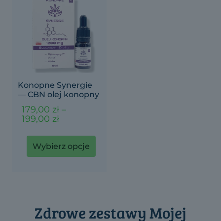
Konopne Synergie
— CBN olej konopny
179,00
zł
–
Zakres
199,00
zł
cen:
od
179,00 zł
Wybierz opcje
do
199,00 zł
Ten
produkt
ma
wiele
wariantów.
Zdrowe zestawy Mojej
Opcje
można