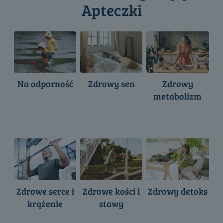
Apteczki
wybrać
na
stronie
produktu
Na odporność
Zdrowy sen
Zdrowy
metabolizm
Zdrowe serce i
Zdrowe kości i
Zdrowy detoks
krążenie
stawy