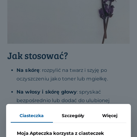
Jak stosować?
Na skórę
: rozpylić na twarz i szyję po
oczyszczeniu jako toner lub mgiełkę.
Na włosy i skórę głowy
: spryskać
bezpośrednio lub dodać do ulubionej
wcierki.
Ciasteczka
Szczegóły
Więcej
Na relaks
: spryskać poduszkę, pościel lub
użyć jako zapachowego odświeżacza.
Moja Apteczka korzysta z ciasteczek