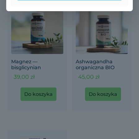
Magnez —
Ashwagandha
bisglicynian
organiczna BIO
39,00
zł
45,00
zł
Do koszyka
Do koszyka