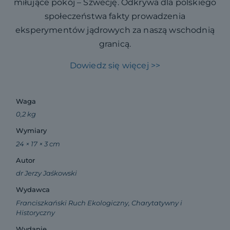
miłujące pokój – Szwecję. Odkrywa dla polskiego
społeczeństwa fakty prowadzenia
eksperymentów jądrowych za naszą wschodnią
granicą.
Dowiedz się więcej >>
Waga
0,2 kg
Wymiary
24 × 17 × 3 cm
Autor
dr Jerzy Jaśkowski
Wydawca
Franciszkański Ruch Ekologiczny, Charytatywny i
Historyczny
Wydanie