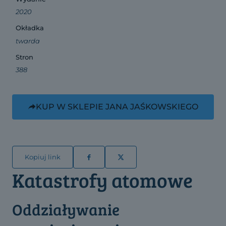
2020
Okładka
twarda
Stron
388
KUP W SKLEPIE JANA JAŚKOWSKIEGO
Kopiuj link
Katastrofy atomowe
Oddziaływanie