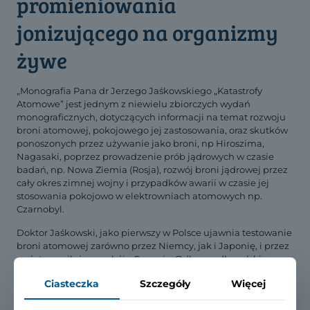
promieniowania
jonizującego na organizmy
żywe
„Monografia Pana dr Jerzego Jaśkowskiego „Katastrofy
Atomowe” jest jednym z niewielu zbiorczych wydań
monograficznych, dotyczących informacji na temat rozwoju
broni atomowej, pokojowego jej zastosowania, oraz skutków
ponoszonych przez używanie jako broni, np Hiroszima,
Nagasaki, poprzez prowadzenie prób jądrowych w czasie
badań, np. Nowa Ziemia (Rosja), rozwój broni jądrowej przez
cały okres zimnej wojny i przypadków awarii w czasie jej
stosowania pokojowo w elektrowniach atomowych np.
Czarnobyl.
Doktor Jaśkowski, jako pierwszy w Polsce ujawnia testowanie
broni atomowej zarówno przez Niemcy, jak i Japonię, i przez
państwo miłujące pokój – Szwecję. Odkrywa dla polskiego
społeczeństwa fakty prowadzenia eksperymentów jądrowych
Ciasteczka
Szczegóły
Więcej
za naszą wschodnią granicą.”