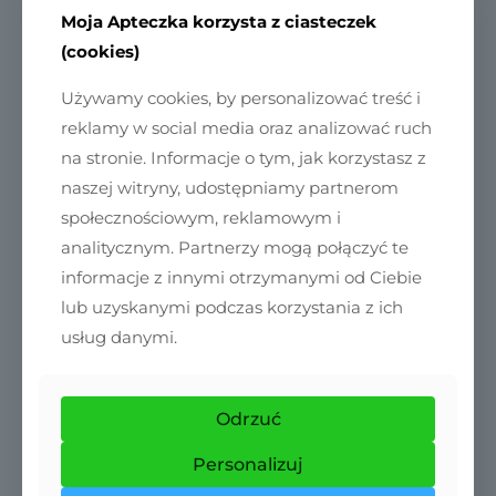
Moja Apteczka korzysta z ciasteczek
Zdrowe zestawy Mojej
(cookies)
Apteczki
Używamy cookies, by personalizować treść i
reklamy w social media oraz analizować ruch
na stronie. Informacje o tym, jak korzystasz z
naszej witryny, udostępniamy partnerom
społecznościowym, reklamowym i
analitycznym. Partnerzy mogą połączyć te
Na odporność
Zdrowy sen
Zdrowy
informacje z innymi otrzymanymi od Ciebie
metabolizm
lub uzyskanymi podczas korzystania z ich
usług danymi.
Odrzuć
Personalizuj
Zdrowe serce i
Zdrowe kości i
Zdrowy detoks